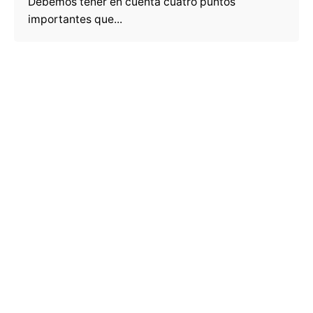
Debemos tener en cuenta cuatro puntos
importantes que...
Publicar un comentario
Lo siento, debes estar
conectado
para publicar un
comentario.